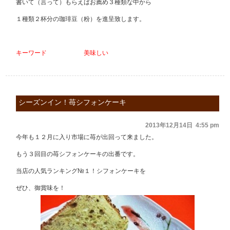
書いて（言って）もらえばお薦め３種類な中から
１種類２杯分の珈琲豆（粉）を進呈致します。
キーワード 美味しい
シーズンイン！苺シフォンケーキ
2013年12月14日 4:55 pm
今年も１２月に入り市場に苺が出回って来ました。
もう３回目の苺シフォンケーキの出番です。
当店の人気ランキング№１！シフォンケーキを
ぜひ、御賞味を！