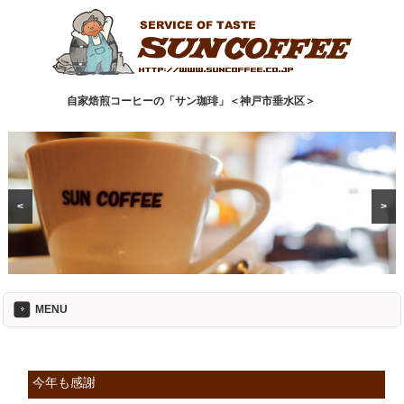
自家焙煎コーヒーの「サン珈琲」＜神戸市垂水区＞
<
>
MENU
今年も感謝